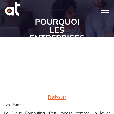
POURQUOI
LES
ENTREPRISES
PASSENT-
ELLES AU
CLOUD ?
Retour
28 Février
Le Cloud Computing s’est imposé comme un levier